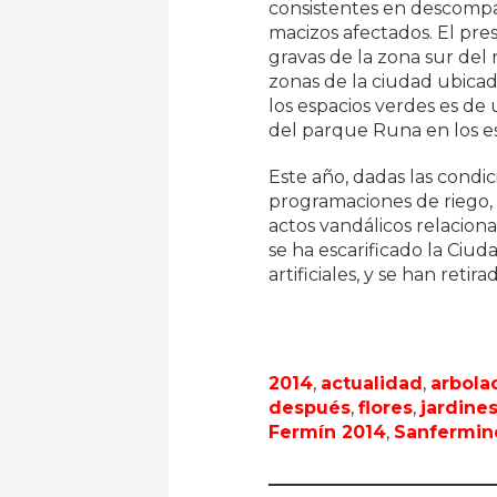
consistentes en descompac
macizos afectados. El pre
gravas de la zona sur del 
zonas de la ciudad ubicada
los espacios verdes es de
del parque Runa en los es
Este año, dadas las condi
programaciones de riego, 
actos vandálicos relacion
se ha escarificado la Ciu
artificiales, y se han retir
2014
,
actualidad
,
arbola
después
,
flores
,
jardine
Fermín 2014
,
Sanfermin