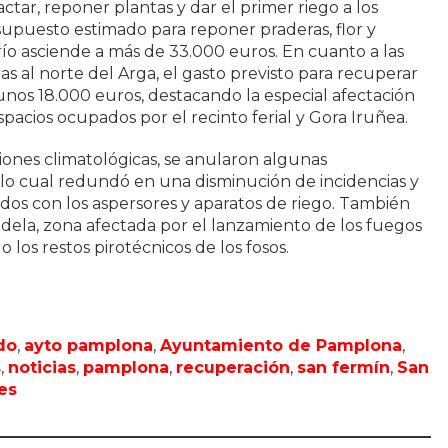
tar, reponer plantas y dar el primer riego a los
supuesto estimado para reponer praderas, flor y
río asciende a más de 33.000 euros. En cuanto a las
s al norte del Arga, el gasto previsto para recuperar
 unos 18.000 euros, destacando la especial afectación
pacios ocupados por el recinto ferial y Gora Iruñea.
ciones climatológicas, se anularon algunas
lo cual redundó en una disminución de incidencias y
ados con los aspersores y aparatos de riego. También
dadela, zona afectada por el lanzamiento de los fuegos
ado los restos pirotécnicos de los fosos.
do
,
ayto pamplona
,
Ayuntamiento de Pamplona
,
s
,
noticias
,
pamplona
,
recuperación
,
san fermín
,
San
es