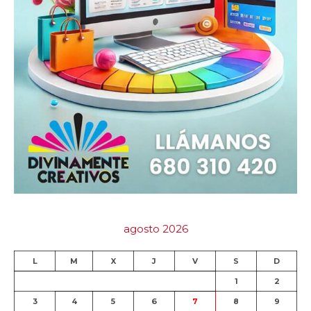
agosto 2026
L
M
X
J
V
S
D
1
2
3
4
5
6
7
8
9