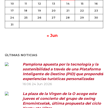
10
11
12
13
14
15
16
17
18
19
20
21
22
23
24
25
26
27
28
29
30
31
« Jun
ÚLTIMAS NOTICIAS
Pamplona apuesta por la tecnología y la
sostenibilidad a través de una Plataforma
Inteligente de Destino (PID) que propondrá
experiencias turísticas personalizadas
16:06
24 Jun 2026
La plaza de la Virgen de la O acoge este
jueves el concierto del grupo de swing
Erromintxelak, última propuesta del ciclo