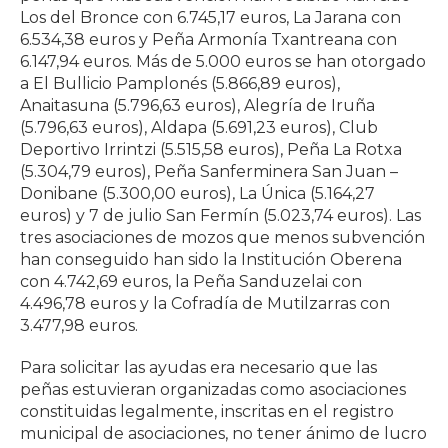
Los del Bronce con 6.745,17 euros, La Jarana con
6.534,38 euros y Peña Armonía Txantreana con
6.147,94 euros. Más de 5.000 euros se han otorgado
a El Bullicio Pamplonés (5.866,89 euros),
Anaitasuna (5.796,63 euros), Alegría de Iruña
(5.796,63 euros), Aldapa (5.691,23 euros), Club
Deportivo Irrintzi (5.515,58 euros), Peña La Rotxa
(5.304,79 euros), Peña Sanferminera San Juan –
Donibane (5.300,00 euros), La Única (5.164,27
euros) y 7 de julio San Fermín (5.023,74 euros). Las
tres asociaciones de mozos que menos subvención
han conseguido han sido la Institución Oberena
con 4.742,69 euros, la Peña Sanduzelai con
4.496,78 euros y la Cofradía de Mutilzarras con
3.477,98 euros.
Para solicitar las ayudas era necesario que las
peñas estuvieran organizadas como asociaciones
constituidas legalmente, inscritas en el registro
municipal de asociaciones, no tener ánimo de lucro