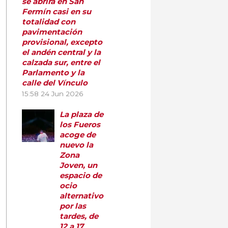
se abrirá en San
Fermín casi en su
totalidad con
pavimentación
provisional, excepto
el andén central y la
calzada sur, entre el
Parlamento y la
calle del Vínculo
15:58
24 Jun 2026
La plaza de
los Fueros
acoge de
nuevo la
Zona
Joven, un
espacio de
ocio
alternativo
por las
tardes, de
12 a 17