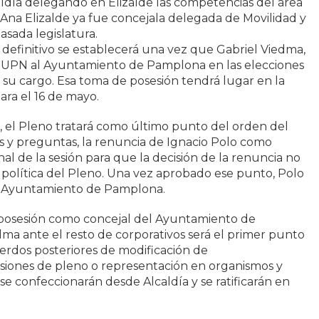
ldía delegando en Elizalde las competencias del área
Ana Elizalde ya fue concejala delegada de Movilidad y
sada legislatura.
definitivo se establecerá una vez que Gabriel Viedma,
de UPN al Ayuntamiento de Pamplona en las elecciones
 su cargo. Esa toma de posesión tendrá lugar en la
ara el 16 de mayo.
il, el Pleno tratará como último punto del orden del
s y preguntas, la renuncia de Ignacio Polo como
inal de la sesión para que la decisión de la renuncia no
política del Pleno. Una vez aprobado ese punto, Polo
el Ayuntamiento de Pamplona.
 posesión como concejal del Ayuntamiento de
a ante el resto de corporativos será el primer punto
uerdos posteriores de modificación de
siones de pleno o representación en organismos y
e confeccionarán desde Alcaldía y se ratificarán en