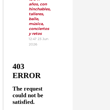
años, con
hinchables,
talleres,
baile,
música,
conciertos
y retos
12:47
23 Jun
2026