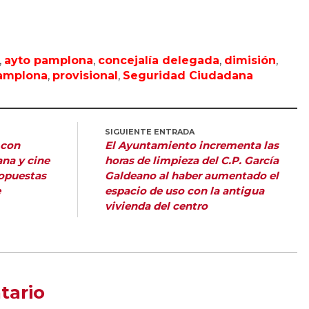
,
ayto pamplona
,
concejalía delegada
,
dimisión
,
amplona
,
provisional
,
Seguridad Ciudadana
SIGUIENTE ENTRADA
 con
El Ayuntamiento incrementa las
ana y cine
horas de limpieza del C.P. García
propuestas
Galdeano al haber aumentado el
e
espacio de uso con la antigua
vivienda del centro
tario