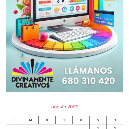
agosto 2026
L
M
X
J
V
S
D
1
2