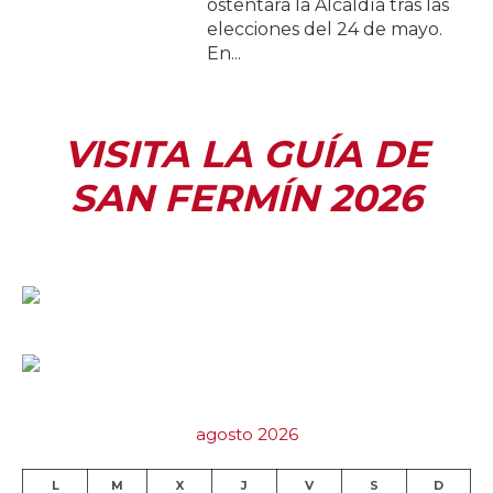
ostentará la Alcaldía tras las
elecciones del 24 de mayo.
En...
VISITA LA GUÍA DE
SAN FERMÍN 2026
agosto 2026
L
M
X
J
V
S
D