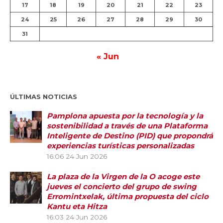
17
18
19
20
21
22
23
24
25
26
27
28
29
30
31
« Jun
ÚLTIMAS NOTICIAS
Pamplona apuesta por la tecnología y la
sostenibilidad a través de una Plataforma
Inteligente de Destino (PID) que propondrá
experiencias turísticas personalizadas
16:06
24 Jun 2026
La plaza de la Virgen de la O acoge este
jueves el concierto del grupo de swing
Erromintxelak, última propuesta del ciclo
Kantu eta Hitza
16:03
24 Jun 2026