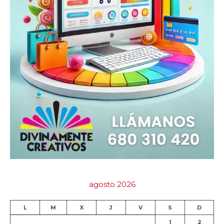
agosto 2026
L
M
X
J
V
S
D
1
2