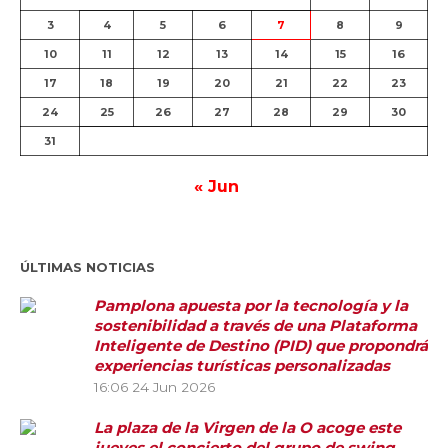
3
4
5
6
7
8
9
10
11
12
13
14
15
16
17
18
19
20
21
22
23
24
25
26
27
28
29
30
31
« Jun
ÚLTIMAS NOTICIAS
Pamplona apuesta por la tecnología y la
sostenibilidad a través de una Plataforma
Inteligente de Destino (PID) que propondrá
experiencias turísticas personalizadas
16:06
24 Jun 2026
La plaza de la Virgen de la O acoge este
jueves el concierto del grupo de swing