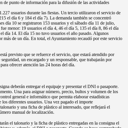
én de punto de información para la difusión de las actividades
.227 usuarios durante las fiestas. Un tercio utilizaron el servicio de
 (215 el día 6 y 184 el día 7). La demanda también se concentró
nes día 10 se registraron 153 usuarios y el sábado día 11 de julio,
fue menor: 19 usuarios el día 4, 46 el día 5, 135 el día 8, 86 el día
0 el día 14. El día 15 no tuvo usuarios el año pasado. Algunos
or más de un día. En total, el Ayuntamiento recaudó por este servicio
stá previsto que se refuerce el servicio, que estará atendido por
de seguridad, un encargado y un responsable, que trabajarán por
para ofrecer atención las 24 horas del día.
nsigna deberán entregar el equipaje y presentar el DNI o pasaporte.
umento. Una para asignar número, precio, bultos y volumen de los
control general e informático que permita elaborar estadísticas
de los diferentes usuarios. Una vez pagado el importe
alonario y una ficha de plástico al interesado, que reflejará el
número manual de localización.
tarán el talonario y la ficha de plástico entregadas en la consigna el