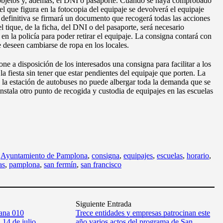
s objetos y, además, el DNI o pasaporte. Cuando se haya comprobado
l que figura en la fotocopia del equipaje se devolverá el equipaje
definitiva se firmará un documento que recogerá todas las acciones
l tique, de la ficha, del DNI o del pasaporte, será necesario
 en la policía para poder retirar el equipaje. La consigna contará con
 deseen cambiarse de ropa en los locales.
 a disposición de los interesados una consigna para facilitar a los
de la fiesta sin tener que estar pendientes del equipaje que porten. La
 la estación de autobuses no puede albergar toda la demanda que se
instala otro punto de recogida y custodia de equipajes en las escuelas
,
Ayuntamiento de Pamplona
,
consigna
,
equipajes
,
escuelas
,
horario
,
as
,
pamplona
,
san fermín
,
san francisco
Siguiente Entrada
ana 010
Trece entidades y empresas patrocinan este
 14 de julio
año varios actos del programa de San