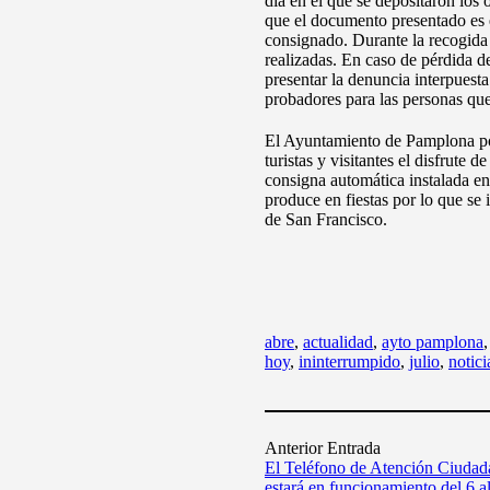
día en el que se depositaron lo
que el documento presentado es e
consignado. Durante la recogida 
realizadas. En caso de pérdida de
presentar la denuncia interpuesta
probadores para las personas que
El Ayuntamiento de Pamplona pone
turistas y visitantes el disfrute 
consigna automática instalada en
produce en fiestas por lo que se 
de San Francisco.
abre
,
actualidad
,
ayto pamplona
hoy
,
ininterrumpido
,
julio
,
notici
Anterior Entrada
El Teléfono de Atención Ciudad
estará en funcionamiento del 6 al