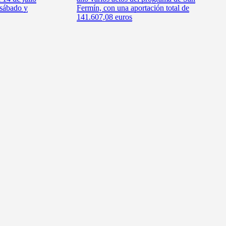
 sábado y
Fermín, con una aportación total de
141.607,08 euros