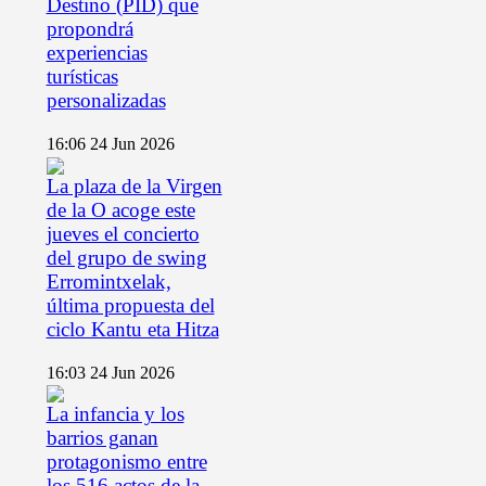
Destino (PID) que
propondrá
experiencias
turísticas
personalizadas
16:06
24 Jun 2026
La plaza de la Virgen
de la O acoge este
jueves el concierto
del grupo de swing
Erromintxelak,
última propuesta del
ciclo Kantu eta Hitza
16:03
24 Jun 2026
La infancia y los
barrios ganan
protagonismo entre
los 516 actos de la