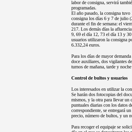
labor de consigna, servirá tambi
programadas.
El año pasado, la consigna tuvo 1
consigna los días 6 y 7 de julio
durante el fin de semana: el vier
217. Los demás días la afluencia 
9, 69 el día 12, 73 el día 13 y 3
usuarios utilizaron la consigna p
6.332,24 euros.
Para los días de mayor demanda e
doce auxiliares, dos vigilantes 
turnos de mañana, tarde y noche 
Control de bultos y usuarios
Los interesados en utilizar la co
Se harán dos fotocopias del doc
mismos, y la otra para llevar un 
puntuales diarias con los datos 
correspondiente, se entregará un t
precio, número de bultos, y un 
Para recoger el equipaje se solici