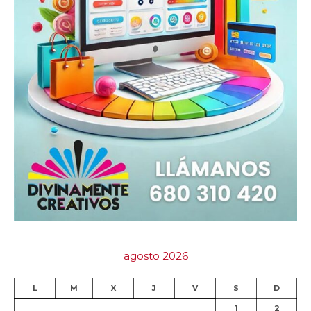
agosto 2026
L
M
X
J
V
S
D
1
2