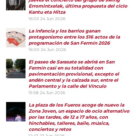
Erromintxelak, última propuesta del ciclo
Kantu eta Hitza
16:03
24 Jun 2026
La infancia y los barrios ganan
protagonismo entre los 516 actos de la
programación de San Fermín 2026
16:00
24 Jun 2026
El paseo de Sarasate se abrirá en San
Fermín casi en su totalidad con
pavimentación provisional, excepto el
andén central y la calzada sur, entre el
Parlamento y la calle del Vínculo
15:58
24 Jun 2026
La plaza de los Fueros acoge de nuevo la
Zona Joven, un espacio de ocio alternativo
por las tardes, de 12 a 17 años, con
hinchables, talleres, baile, música,
conciertos y retos
12:47
23 Jun 2026