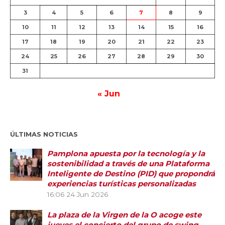
3
4
5
6
7
8
9
10
11
12
13
14
15
16
17
18
19
20
21
22
23
24
25
26
27
28
29
30
31
« Jun
ÚLTIMAS NOTICIAS
Pamplona apuesta por la tecnología y la
sostenibilidad a través de una Plataforma
Inteligente de Destino (PID) que propondrá
experiencias turísticas personalizadas
16:06
24 Jun 2026
La plaza de la Virgen de la O acoge este
jueves el concierto del grupo de swing