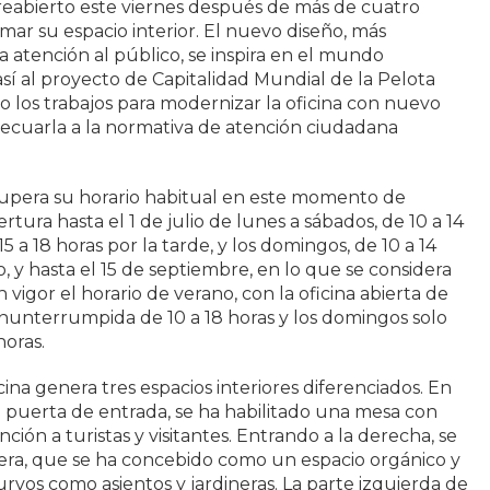
reabierto este viernes después de más de cuatro
mar su espacio interior. El nuevo diseño, más
a atención al público, se inspira en el mundo
sí al proyecto de Capitalidad Mundial de la Pelota
 los trabajos para modernizar la oficina con nuevo
adecuarla a la normativa de atención ciudadana
cupera su horario habitual en este momento de
ura hasta el 1 de julio de lunes a sábados, de 10 a 14
5 a 18 horas por la tarde, y los domingos, de 10 a 14
lio, y hasta el 15 de septiembre, en lo que se considera
 vigor el horario de verano, con la oficina abierta de
nunterrumpida de 10 a 18 horas y los domingos solo
horas.
ina genera tres espacios interiores diferenciados. En
la puerta de entrada, se ha habilitado una mesa con
ción a turistas y visitantes. Entrando a la derecha, se
era, que se ha concebido como un espacio orgánico y
rvos como asientos y jardineras. La parte izquierda de