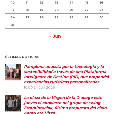
10
11
12
13
14
15
16
17
18
19
20
21
22
23
24
25
26
27
28
29
30
31
« Jun
ÚLTIMAS NOTICIAS
Pamplona apuesta por la tecnología y la
sostenibilidad a través de una Plataforma
Inteligente de Destino (PID) que propondrá
experiencias turísticas personalizadas
16:06
24 Jun 2026
La plaza de la Virgen de la O acoge este
jueves el concierto del grupo de swing
Erromintxelak, última propuesta del ciclo
Kantu eta Hitza