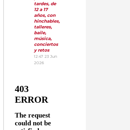
tardes, de
12 a 17
años, con
hinchables,
talleres,
baile,
música,
conciertos
y retos
12:47
23 Jun
2026