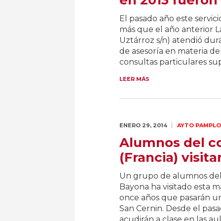
en 2013 fueron 
El pasado año este servici
más que el año anterior 
Uztárroz s/n) atendió dur
de asesoría en materia de 
consultas particulares su
LEER MÁS
ENERO 29,
2014
AYTO PAMPL
Alumnos del co
(Francia) visita
Un grupo de alumnos del c
Bayona ha visitado esta m
once años que pasarán un
San Cernin. Desde el pasa
acudirán a clase en las aula