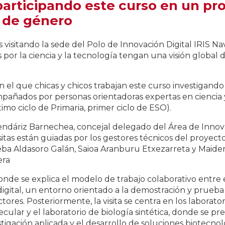
 participando este curso en un p
 de género
 visitando la sede del Polo de Innovación Digital IRIS Nava
és por la ciencia y la tecnología tengan una visión globa
en el que chicas y chicos trabajan este curso investigan
ompañados por personas orientadoras expertas en ciencia
imo ciclo de Primaria, primer ciclo de ESO).
ndáriz Barnechea, concejal delegado del Área de Innova
isitas están guiadas por los gestores técnicos del proye
eba Aldasoro Galán, Saioa Aranburu Etxezarreta y Maider
era
donde se explica el modelo de trabajo colaborativo entre
 digital, un entorno orientado a la demostración y prueba
sectores. Posteriormente, la visita se centra en los laborato
cular y el laboratorio de biología sintética, donde se pr
vestigación aplicada y el desarrollo de soluciones biotec