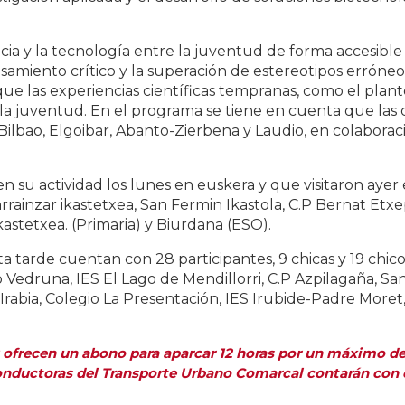
encia y la tecnología entre la juventud de forma accesible
nsamiento crítico y la superación de estereotipos errón
ue las experiencias científicas tempranas, como el plant
e la juventud. En el programa se tiene en cuenta que la
ilbao, Elgoibar, Abanto-Zierbena y Laudio, en colabora
en su actividad los lunes en euskera y que visitaron ayer e
rrainzar ikastetxea, San Fermin Ikastola, C.P Bernat Etxe
kastetxea. (Primaria) y Biurdana (ESO).
ta tarde cuentan con 28 participantes, 9 chicas y 19 chi
o Vedruna, IES El Lago de Mendillorri, C.P Azpilagaña, San
o Irabia, Colegio La Presentación, IES Irubide-Padre More
ofrecen un abono para aparcar 12 horas por un máximo de 
onductoras del Transporte Urbano Comarcal contarán con 