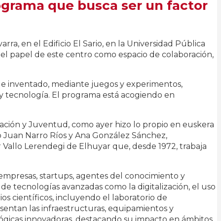
rograma que busca ser un factor
rra, en el Edificio El Sario, en la Universidad Pública
l del papel de este centro como espacio de colaboración,
do e inventado, mediante juegos y experimentos,
 y tecnología. El programa está acogiendo en
ción y Juventud, como ayer hizo lo propio en euskera
cto Juan Narro Ríos y Ana González Sánchez,
 Vallo Lerendegi de Elhuyar que, desde 1972, trabaja
 empresas, startups, agentes del conocimiento y
 de tecnologías avanzadas como la digitalización, el uso
rios científicos, incluyendo el laboratorio de
esentan las infraestructuras, equipamientos y
nológicas innovadoras, destacando su impacto en ámbitos