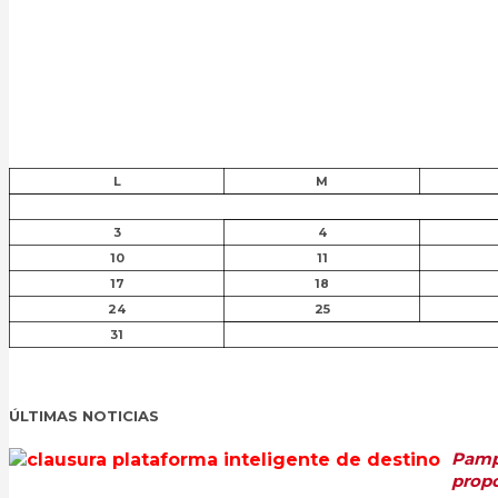
L
M
3
4
10
11
17
18
24
25
31
ÚLTIMAS NOTICIAS
Pampl
propo