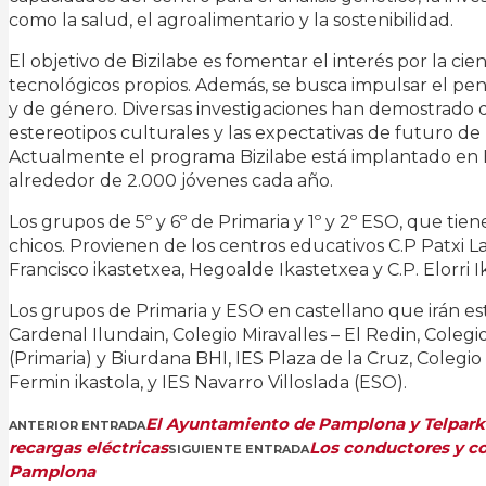
como la salud, el agroalimentario y la sostenibilidad.
El objetivo de Bizilabe es fomentar el interés por la ci
tecnológicos propios. Además, se busca impulsar el pe
y de género. Diversas investigaciones han demostrado q
estereotipos culturales y las expectativas de futuro d
Actualmente el programa Bizilabe está implantado en B
alrededor de 2.000 jóvenes cada año.
Los grupos de 5º y 6º de Primaria y 1º y 2º ESO, que tien
chicos. Provienen de los centros educativos C.P Patxi La
Francisco ikastetxea, Hegoalde Ikastetxea y C.P. Elorri I
Los grupos de Primaria y ESO en castellano que irán es
Cardenal Ilundain, Colegio Miravalles – El Redin, Colegi
(Primaria) y Biurdana BHI, IES Plaza de la Cruz, Colegi
Fermin ikastola, y IES Navarro Villoslada (ESO).
El Ayuntamiento de Pamplona y Telpark 
ANTERIOR ENTRADA
recargas eléctricas
Los conductores y c
SIGUIENTE ENTRADA
Pamplona