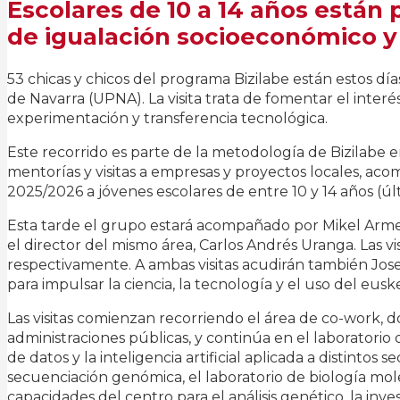
Escolares de 10 a 14 años están
de igualación socioeconómico y
53 chicas y chicos del programa Bizilabe están estos días
de Navarra (UPNA). La visita trata de fomentar el inter
experimentación y transferencia tecnológica.
Este recorrido es parte de la metodología de Bizilabe 
mentorías y visitas a empresas y proyectos locales, ac
2025/2026 a jóvenes escolares de entre 10 y 14 años (últ
Esta tarde el grupo estará acompañado por Mikel Arme
el director del mismo área, Carlos Andrés Uranga. Las v
respectivamente. A ambas visitas acudirán también Jos
para impulsar la ciencia, la tecnología y el uso del eusk
Las visitas comienzan recorriendo el área de co-work, 
administraciones públicas, y continúa en el laboratorio
de datos y la inteligencia artificial aplicada a distintos 
secuenciación genómica, el laboratorio de biología mole
capacidades del centro para el análisis genético, la in