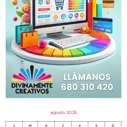
agosto 2026
L
M
X
J
V
S
D