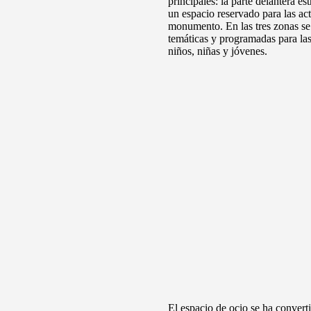
principales: la parte delantera 
un espacio reservado para las actu
monumento. En las tres zonas se 
temáticas y programadas para las 
niños, niñas y jóvenes.
El espacio de ocio se ha converti