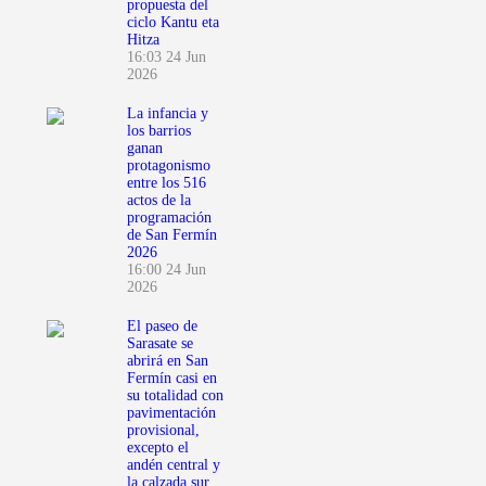
propuesta del
ciclo Kantu eta
Hitza
16:03
24 Jun
2026
La infancia y
los barrios
ganan
protagonismo
entre los 516
actos de la
programación
de San Fermín
2026
16:00
24 Jun
2026
El paseo de
Sarasate se
abrirá en San
Fermín casi en
su totalidad con
pavimentación
provisional,
excepto el
andén central y
la calzada sur,