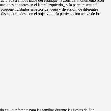
estructurada a ambos lados del estanque, la zona del monumento (con
aciones de títeres en el lateral izquierdo), y la parte trasera del
proponen distintos espacios de juego y diversión, de diferentes
distintas edades, con el objetivo de la participación activa de los
do en un referente para las familias durante las fiestas de San