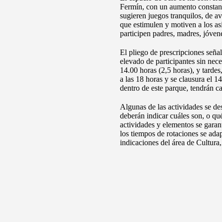
Fermín, con un aumento constante 
sugieren juegos tranquilos, de a
que estimulen y motiven a los asi
participen padres, madres, jóvene
El pliego de prescripciones seña
elevado de participantes sin nece
14.00 horas (2,5 horas), y tardes
a las 18 horas y se clausura el 1
dentro de este parque, tendrán ca
Algunas de las actividades se de
deberán indicar cuáles son, o qu
actividades y elementos se garant
los tiempos de rotaciones se ada
indicaciones del área de Cultura