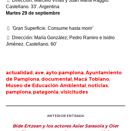
Dirección: Marcelo Viñas y Juan María Raggio.
Castellano. 33’. Argentina
Martes 29 de septiembre
‘
Gran Superficie. Consume hasta morir’
Dirección: María González; Pedro Ramiro e Isidro
Jiménez. Castellano. 60’
actualidad
,
ave
,
ayto pamplona
,
Ayuntamiento
de Pamplona
,
documental
,
Macá Tobiano
,
Museo de Educación Ambiental
,
noticias
,
pamplona
,
patagonia
,
visicitudes
ANTERIOR ENTRADA
Bide Ertzean y los actores Asier Sarasola y Oier