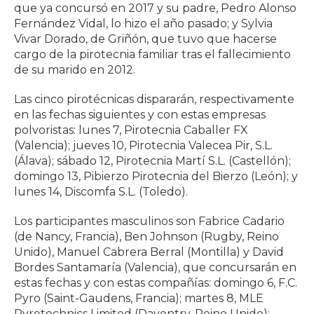
que ya concursó en 2017 y su padre, Pedro Alonso
Fernández Vidal, lo hizo el año pasado; y Sylvia
Vivar Dorado, de Griñón, que tuvo que hacerse
cargo de la pirotecnia familiar tras el fallecimiento
de su marido en 2012.
Las cinco pirotécnicas dispararán, respectivamente
en las fechas siguientes y con estas empresas
polvoristas: lunes 7, Pirotecnia Caballer FX
(Valencia); jueves 10, Pirotecnia Valecea Pir, S.L.
(Álava); sábado 12, Pirotecnia Martí S.L. (Castellón);
domingo 13, Pibierzo Pirotecnia del Bierzo (León); y
lunes 14, Discomfa S.L. (Toledo).
Los participantes masculinos son Fabrice Cadario
(de Nancy, Francia), Ben Johnson (Rugby, Reino
Unido), Manuel Cabrera Berral (Montilla) y David
Bordes Santamaría (Valencia), que concursarán en
estas fechas y con estas compañías: domingo 6, F.C.
Pyro (Saint-Gaudens, Francia); martes 8, MLE
Pyrotechnics Limited (Daventry, Reino Unido);