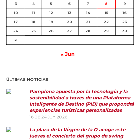
3
4
5
6
7
8
9
10
11
12
13
14
15
16
17
18
19
20
21
22
23
24
25
26
27
28
29
30
31
« Jun
ÚLTIMAS NOTICIAS
Pamplona apuesta por la tecnología y la
sostenibilidad a través de una Plataforma
Inteligente de Destino (PID) que propondrá
experiencias turísticas personalizadas
16:06
24 Jun 2026
La plaza de la Virgen de la O acoge este
jueves el concierto del grupo de swing