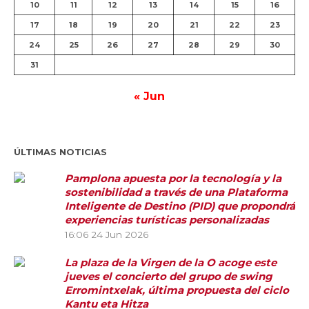
10
11
12
13
14
15
16
17
18
19
20
21
22
23
24
25
26
27
28
29
30
31
« Jun
ÚLTIMAS NOTICIAS
Pamplona apuesta por la tecnología y la
sostenibilidad a través de una Plataforma
Inteligente de Destino (PID) que propondrá
experiencias turísticas personalizadas
16:06
24 Jun 2026
La plaza de la Virgen de la O acoge este
jueves el concierto del grupo de swing
Erromintxelak, última propuesta del ciclo
Kantu eta Hitza