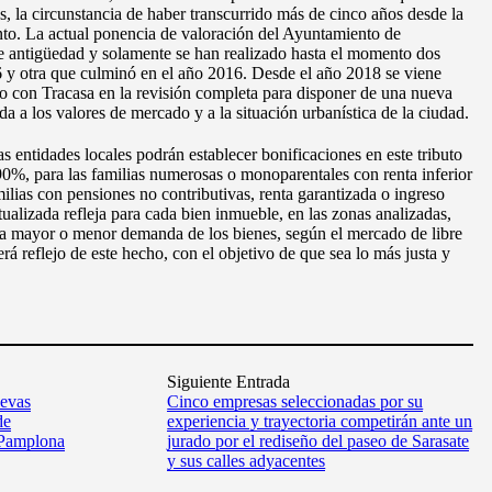
ras, la circunstancia de haber transcurrido más de cinco años desde la
nto. La actual ponencia de valoración del Ayuntamiento de
 antigüedad y solamente se han realizado hasta el momento dos
6 y otra que culminó en el año 2016. Desde el año 2018 se viene
o con Tracasa en la revisión completa para disponer de una nueva
a a los valores de mercado y a la situación urbanística de la ciudad.
s entidades locales podrán establecer bonificaciones en este tributo
 90%, para las familias numerosas o monoparentales con renta inferior
ilias con pensiones no contributivas, renta garantizada o ingreso
alizada refleja para cada bien inmueble, en las zonas analizadas,
 la mayor o menor demanda de los bienes, según el mercado de libre
á reflejo de este hecho, con el objetivo de que sea lo más justa y
Siguiente Entrada
uevas
Cinco empresas seleccionadas por su
de
experiencia y trayectoria competirán ante un
 Pamplona
jurado por el rediseño del paseo de Sarasate
y sus calles adyacentes