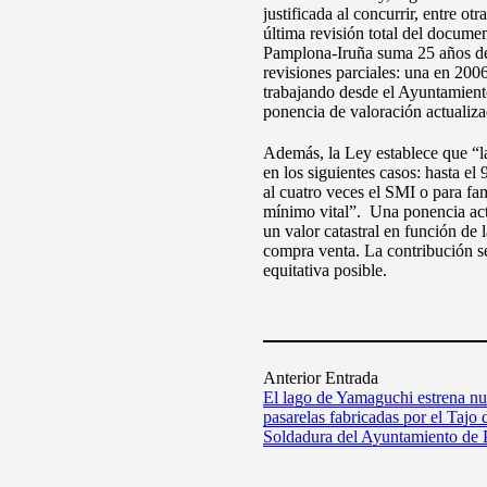
justificada al concurrir, entre ot
última revisión total del docume
Pamplona-Iruña suma 25 años de
revisiones parciales: una en 200
trabajando desde el Ayuntamient
ponencia de valoración actualizad
Además, la Ley establece que “la
en los siguientes casos: hasta el
al cuatro veces el SMI o para fam
mínimo vital”. Una ponencia actu
un valor catastral en función de
compra venta. La contribución ser
equitativa posible.
Anterior Entrada
El lago de Yamaguchi estrena n
pasarelas fabricadas por el Tajo 
Soldadura del Ayuntamiento de