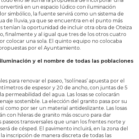
 A todo ello se suma la propuesta de incorporar una
convertirá en un espacio lúdico con iluminación
lor simbólico, la fuente servirá como un sistema de
ua de lluvia, ya que se encuentra en el punto más
s tenían la oportunidad de incluir otra obra de Oteiza
o, finalmente y al igual que tres de los otros cuatro
por colocar una sola. El quinto equipo no colocaba
 propuestas por el Ayuntamiento.
 iluminación y el nombre de todas las poblaciones
les para renovar el paseo, ‘Isolíneas’ apuesta por el
entímetros de espesor y 20 de ancho, con juntas de 5
a permeabilidad del agua. Las losas se colocarán
naje sostenible. La elección del granito pasa por su
así como por ser un material antideslizante. Las losas
rán con hileras de granito más oscuro para dar
s paseos transversales que unan los frentes norte y
s será de césped. El pavimento incluirá, en la zona del
a inscripción de manera discreta de todas las