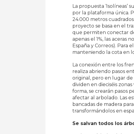
La propuesta ‘Isolíneas’
por la plataforma única. P
24.000 metros cuadrados i
proyecto se basa en el tr
que permiten conectar de 
apenas el 1%, las aceras no
España y Correos). Para el
manteniendo la cota en lo
La conexión entre los fren
realiza abriendo pasos ent
original, pero en lugar de
dividen en dieciséis zonas
forma, se crearán pasos p
afectar al arbolado. Las 
bancadas de madera para e
transformándolos en espac
Se salvan todos los árbo