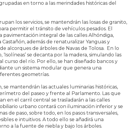
grupadas en torno a las merindades históricas del
rupan los servicios, se mantendrán las losas de granito,
ra permitir el tránsito de vehículos pesados. El
 pavimentación integral de las calles Alhóndiga,
a Castañón, además de renaturalizar Yanguas y
 de alcorques de árboles de Navas de Tolosa. En lo
o, ‘Isolíneas’ se decanta por la madera, simulando las
l curso del río. Por ello, se han diseñado bancos y
iante un sistema modular que genera una
iferentes geometrías.
, se mantendrán las actuales luminarias históricas,
erímetro del paseo y frente al Parlamento. Las que
en el carril central se trasladarán a las calles
biliario urbano contará con iluminación inferior y se
as de paso, sobre todo, en los pasos transversales,
sibles e intuitivos. A todo ello se añadirá una
rno a la fuente de niebla y bajo los árboles.