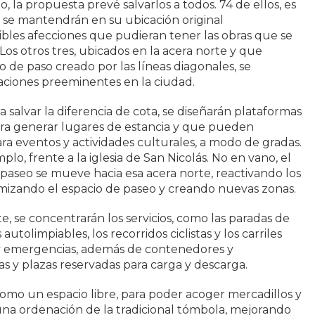
o, la propuesta prevé salvarlos a todos. 74 de ellos, es
s, se mantendrán en su ubicación original
ibles afecciones que pudieran tener las obras que se
 Los otros tres, ubicados en la acera norte y que
o de paso creado por las líneas diagonales, se
caciones preeminentes en la ciudad.
ra salvar la diferencia de cota, se diseñarán plataformas
ra generar lugares de estancia y que pueden
ara eventos y actividades culturales, a modo de gradas.
plo, frente a la iglesia de San Nicolás. No en vano, el
l paseo se mueve hacia esa acera norte, reactivando los
imizando el espacio de paseo y creando nuevas zonas.
te, se concentrarán los servicios, como las paradas de
utolimpiables, los recorridos ciclistas y los carriles
s y emergencias, además de contenedores y
as y plazas reservadas para carga y descarga.
 como un espacio libre, para poder acoger mercadillos y
 una ordenación de la tradicional tómbola, mejorando