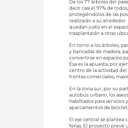
De los 77 árboles del pase
decir casi el 97% de todo
protegiéndolos de las pos
realizarán a su alrededor.
quedan justo en el espaci
trasplantarán a otras ubi
En torno a los árboles, pa
y bancadas de madera, pa
convertirse en espacios p
Ésa es la apuesta, por ejem
centro de la actividad de
frentes comerciales, max
En la zona sur, por su par
autobús urbano, los aseos a
habilitados para servicio
aparcamientos de biciclet
El eje central se plantea
ferias. El proyecto prevé