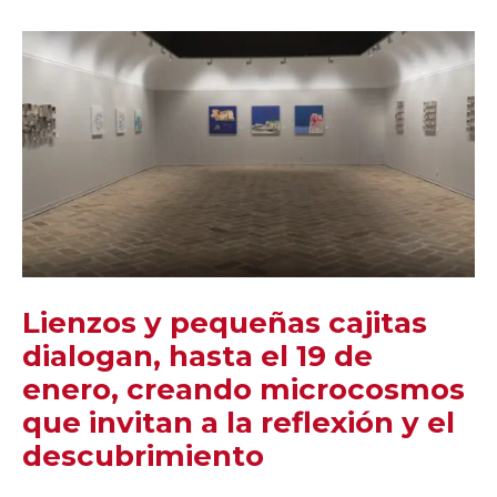
Lienzos y pequeñas cajitas
dialogan, hasta el 19 de
enero, creando microcosmos
que invitan a la reflexión y el
descubrimiento