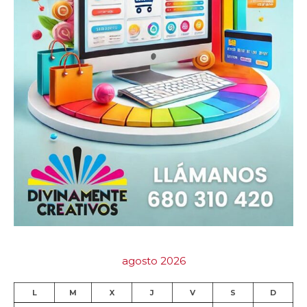
agosto 2026
L
M
X
J
V
S
D