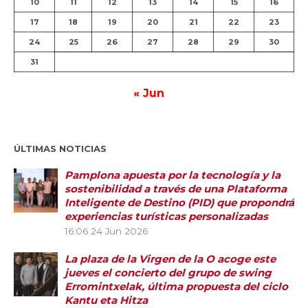
10
11
12
13
14
15
16
17
18
19
20
21
22
23
24
25
26
27
28
29
30
31
« Jun
ÚLTIMAS NOTICIAS
Pamplona apuesta por la tecnología y la
sostenibilidad a través de una Plataforma
Inteligente de Destino (PID) que propondrá
experiencias turísticas personalizadas
16:06
24 Jun 2026
La plaza de la Virgen de la O acoge este
jueves el concierto del grupo de swing
Erromintxelak, última propuesta del ciclo
Kantu eta Hitza