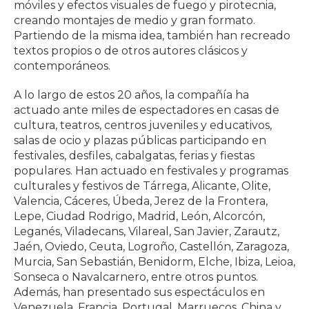
móviles y efectos visuales de fuego y pirotecnia,
creando montajes de medio y gran formato.
Partiendo de la misma idea, también han recreado
textos propios o de otros autores clásicos y
contemporáneos.
A lo largo de estos 20 años, la compañía ha
actuado ante miles de espectadores en casas de
cultura, teatros, centros juveniles y educativos,
salas de ocio y plazas públicas participando en
festivales, desfiles, cabalgatas, ferias y fiestas
populares. Han actuado en festivales y programas
culturales y festivos de Tárrega, Alicante, Olite,
Valencia, Cáceres, Úbeda, Jerez de la Frontera,
Lepe, Ciudad Rodrigo, Madrid, León, Alcorcón,
Leganés, Viladecans, Vilareal, San Javier, Zarautz,
Jaén, Oviedo, Ceuta, Logroño, Castellón, Zaragoza,
Murcia, San Sebastián, Benidorm, Elche, Ibiza, Leioa,
Sonseca o Navalcarnero, entre otros puntos.
Además, han presentado sus espectáculos en
Venezuela, Francia, Portugal, Marruecos, China y