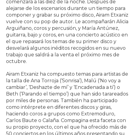
comenzará a las diez de la noche. Después de
alejarse de los escenarios durante un tiempo para
componer y grabar su próximo disco, Airam Etxaniz
vuelve con su pop de autor. Le acompañarán Alicia
Arguiñano, coros y percusión, y María Antúnez,
guitarra, bajo y coros, en una concierto acústico en
el que repasará los temas de su primer disco y
desvelará algunos inéditos recogidos en su nuevo
trabajo que saldrá a la venta el próximo mes de
octubre.
Airam Etxaniz ha compuesto temas para artistas de
la talla de Ana Torroja (‘Sonrisa’), Malú (‘No voy a
cambiar’, ‘Deshazte de mí’ y ‘Encadenada a ti’) o
Beth (‘Parando el tiempo’) que han sido tarareados
por miles de personas. También ha participado
como intérprete en diferentes discos y giras,
haciendo coros a grupos como Extremoduro,
Carlos Baute o Calaña. Compagina esta faceta con
su propio proyecto, con el que ha ofrecido más de
50 conciertos en los últimos años presentando su