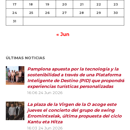
17
18
19
20
21
22
23
24
25
26
27
28
29
30
31
« Jun
ÚLTIMAS NOTICIAS
Pamplona apuesta por la tecnología y la
sostenibilidad a través de una Plataforma
Inteligente de Destino (PID) que propondrá
experiencias turísticas personalizadas
16:06
24 Jun 2026
La plaza de la Virgen de la O acoge este
jueves el concierto del grupo de swing
Erromintxelak, última propuesta del ciclo
Kantu eta Hitza
16:03
24 Jun 2026