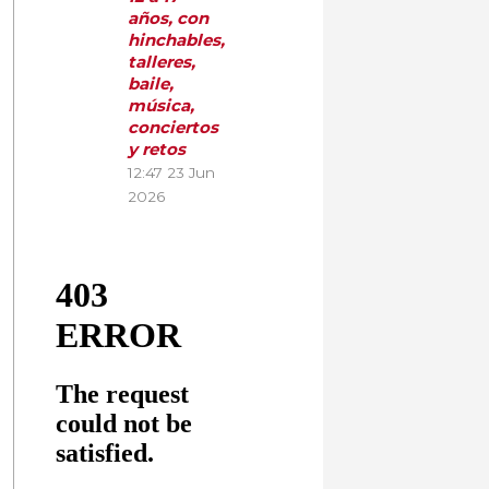
años, con
hinchables,
talleres,
baile,
música,
conciertos
y retos
12:47
23 Jun
2026