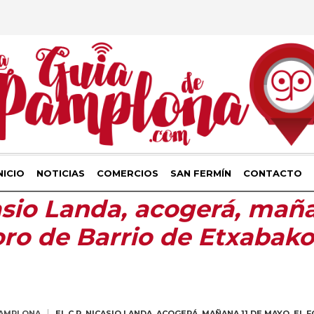
NICIO
NOTICIAS
COMERCIOS
SAN FERMÍN
CONTACTO
casio Landa, acogerá, maña
oro de Barrio de Etxabako
PAMPLONA
EL C.P. NICASIO LANDA, ACOGERÁ, MAÑANA 11 DE MAYO, EL