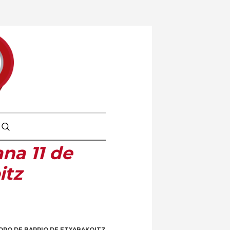
na 11 de
itz
 FORO DE BARRIO DE ETXABAKOITZ