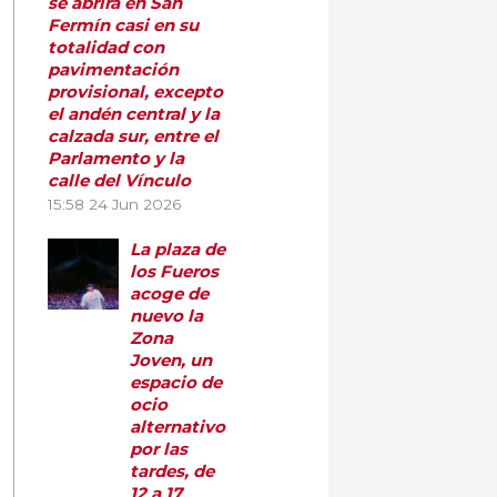
se abrirá en San
Fermín casi en su
totalidad con
pavimentación
provisional, excepto
el andén central y la
calzada sur, entre el
Parlamento y la
calle del Vínculo
15:58
24 Jun 2026
La plaza de
los Fueros
acoge de
nuevo la
Zona
Joven, un
espacio de
ocio
alternativo
por las
tardes, de
12 a 17