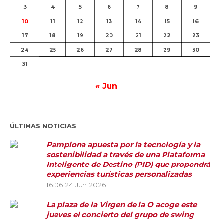
3
4
5
6
7
8
9
10
11
12
13
14
15
16
17
18
19
20
21
22
23
24
25
26
27
28
29
30
31
« Jun
ÚLTIMAS NOTICIAS
Pamplona apuesta por la tecnología y la
sostenibilidad a través de una Plataforma
Inteligente de Destino (PID) que propondrá
experiencias turísticas personalizadas
16:06
24 Jun 2026
La plaza de la Virgen de la O acoge este
jueves el concierto del grupo de swing