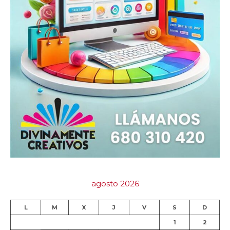
agosto 2026
L
M
X
J
V
S
D
1
2