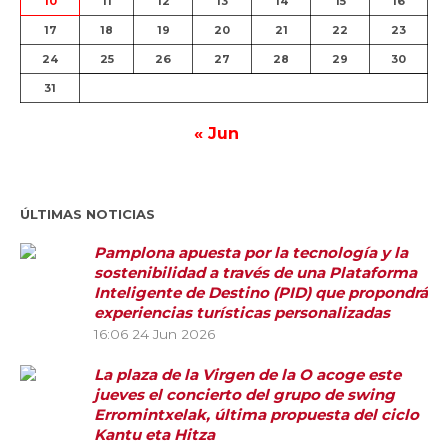
10
11
12
13
14
15
16
17
18
19
20
21
22
23
24
25
26
27
28
29
30
31
« Jun
ÚLTIMAS NOTICIAS
Pamplona apuesta por la tecnología y la
sostenibilidad a través de una Plataforma
Inteligente de Destino (PID) que propondrá
experiencias turísticas personalizadas
16:06
24 Jun 2026
La plaza de la Virgen de la O acoge este
jueves el concierto del grupo de swing
Erromintxelak, última propuesta del ciclo
Kantu eta Hitza