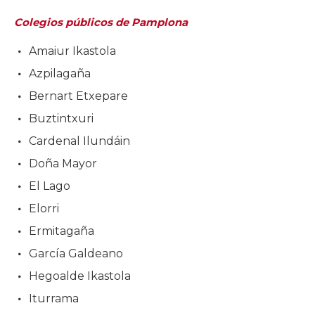
Colegios públicos de Pamplona
Amaiur Ikastola
Azpilagaña
Bernart Etxepare
Buztintxuri
Cardenal Ilundáin
Doña Mayor
El Lago
Elorri
Ermitagaña
García Galdeano
Hegoalde Ikastola
Iturrama