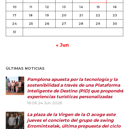
10
11
12
13
14
15
16
17
18
19
20
21
22
23
24
25
26
27
28
29
30
31
« Jun
ÚLTIMAS NOTICIAS
Pamplona apuesta por la tecnología y la
sostenibilidad a través de una Plataforma
Inteligente de Destino (PID) que propondrá
experiencias turísticas personalizadas
16:06
24 Jun 2026
La plaza de la Virgen de la O acoge este
jueves el concierto del grupo de swing
Erromintxelak, última propuesta del ciclo