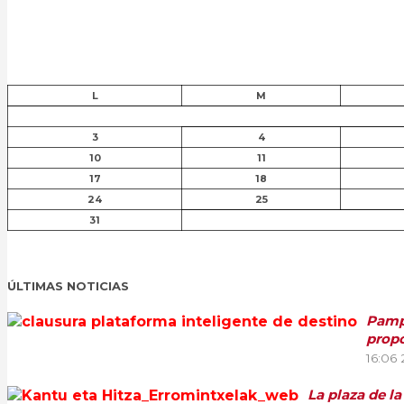
L
M
3
4
10
11
17
18
24
25
31
ÚLTIMAS NOTICIAS
Pampl
propo
16:06
La plaza de l