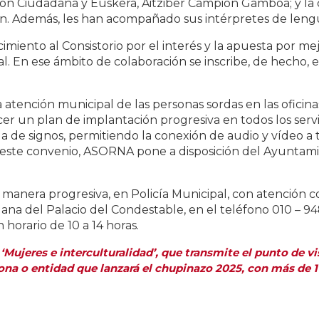
ación Ciudadana y Euskera, Aitziber Campión Gamboa; y la
n. Además, les han acompañado sus intérpretes de leng
nto al Consistorio por el interés y la apuesta por mejor
ipal. En ese ámbito de colaboración se inscribe, de hec
la atención municipal de las personas sordas en las oficina
un plan de implantación progresiva en todos los servic
de signos, permitiendo la conexión de audio y vídeo a t
 a este convenio, ASORNA pone a disposición del Ayuntam
e manera progresiva, en Policía Municipal, con atención c
na del Palacio del Condestable, en el teléfono 010 – 94
 horario de 10 a 14 horas.
‘Mujeres e interculturalidad’, que transmite el punto de 
rsona o entidad que lanzará el chupinazo 2025, con más de 