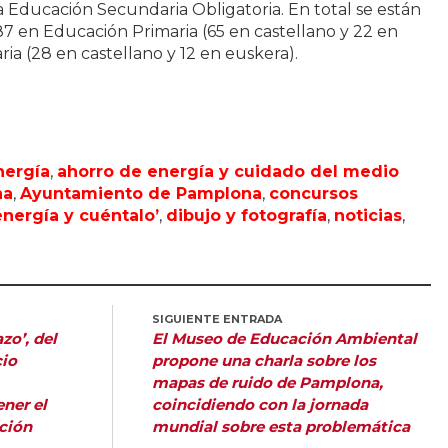
a Educación Secundaria Obligatoria. En total se están
 87 en Educación Primaria (65 en castellano y 22 en
ia (28 en castellano y 12 en euskera).
nergía
,
ahorro de energía y cuidado del medio
na
,
Ayuntamiento de Pamplona
,
concursos
nergía y cuéntalo’
,
dibujo y fotografía
,
noticias
,
SIGUIENTE ENTRADA
zo’, del
El Museo de Educación Ambiental
cio
propone una charla sobre los
mapas de ruido de Pamplona,
ner el
coincidiendo con la jornada
ación
mundial sobre esta problemática