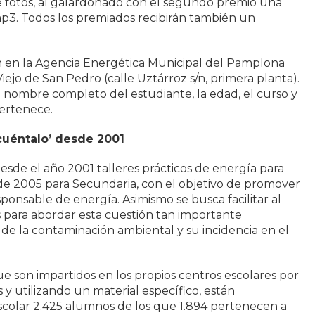
 fotos, al galardonado con el segundo premio una
 mp3. Todos los premiados recibirán también un
án en la Agencia Energética Municipal del Pamplona
iejo de San Pedro (calle Uztárroz s/n, primera planta).
l nombre completo del estudiante, la edad, el curso y
pertenece.
cuéntalo’ desde 2001
sde el año 2001 talleres prácticos de energía para
de 2005 para Secundaria, con el objetivo de promover
onsable de energía. Asimismo se busca facilitar al
 para abordar esta cuestión tan importante
e la contaminación ambiental y su incidencia en el
 que son impartidos en los propios centros escolares por
 y utilizando un material específico, están
scolar 2.425 alumnos de los que 1.894 pertenecen a