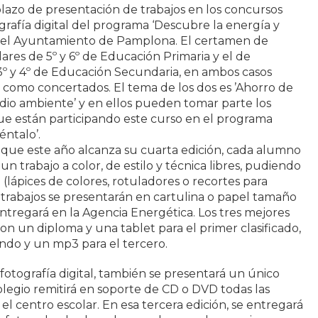
 plazo de presentación de trabajos en los concursos
grafía digital del programa ‘Descubre la energía y
r el Ayuntamiento de Pamplona. El certamen de
olares de 5º y 6º de Educación Primaria y el de
e 3º y 4º de Educación Secundaria, en ambos casos
 como concertados. El tema de los dos es ’Ahorro de
dio ambiente’ y en ellos pueden tomar parte los
ue están participando este curso en el programa
éntalo’.
 que este año alcanza su cuarta edición, cada alumno
 trabajo a color, de estilo y técnica libres, pudiendo
l (lápices de colores, rotuladores o recortes para
s trabajos se presentarán en cartulina o papel tamaño
entregará en la Agencia Energética. Los tres mejores
on un diploma y una tablet para el primer clasificado,
undo y un mp3 para el tercero.
fotografía digital, también se presentará un único
olegio remitirá en soporte de CD o DVD todas las
l centro escolar. En esa tercera edición, se entregará