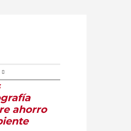
s
grafía
re ahorro
biente