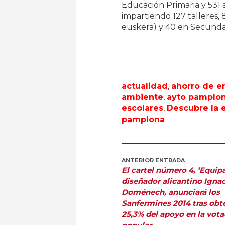
Educación Primaria y 531 
impartiendo 127 talleres,
euskera) y 40 en Secundar
actualidad
,
ahorro de e
ambiente
,
ayto pamplo
escolares
,
Descubre la e
pamplona
ANTERIOR ENTRADA
El cartel número 4, ‘Equipa
diseñador alicantino Igna
Doménech, anunciará los
Sanfermines 2014 tras obte
25,3% del apoyo en la vot