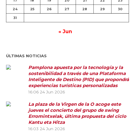
17
18
19
20
21
22
23
24
25
26
27
28
29
30
31
« Jun
ÚLTIMAS NOTICIAS
Pamplona apuesta por la tecnología y la
sostenibilidad a través de una Plataforma
Inteligente de Destino (PID) que propondrá
experiencias turísticas personalizadas
16:06
24 Jun 2026
La plaza de la Virgen de la O acoge este
jueves el concierto del grupo de swing
Erromintxelak, última propuesta del ciclo
Kantu eta Hitza
16:03
24 Jun 2026