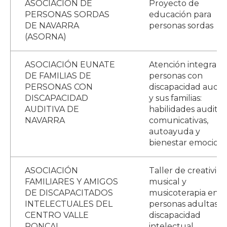
ASOCIACIÓN DE
Proyecto de
PERSONAS SORDAS
educación para
DE NAVARRA
personas sordas
(ASORNA)
ASOCIACIÓN EUNATE
Atención integral a 
DE FAMILIAS DE
personas con
PERSONAS CON
discapacidad auditi
DISCAPACIDAD
y sus familias:
AUDITIVA DE
habilidades auditiv
NAVARRA
comunicativas,
autoayuda y
bienestar emociona
ASOCIACIÓN
Taller de creativid
FAMILIARES Y AMIGOS
musical y
DE DISCAPACITADOS
musicoterapia en
INTELECTUALES DEL
personas adultas c
CENTRO VALLE
discapacidad
RONCAL
intelectual