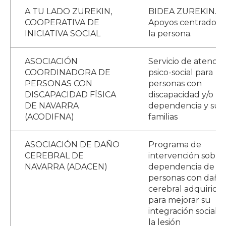
A TU LADO ZUREKIN,
BIDEA ZUREKIN.
COOPERATIVA DE
Apoyos centrados 
INICIATIVA SOCIAL
la persona.
ASOCIACIÓN
Servicio de atenció
COORDINADORA DE
psico-social para
PERSONAS CON
personas con
DISCAPACIDAD FÍSICA
discapacidad y/o
DE NAVARRA
dependencia y sus
(ACODIFNA)
familias
ASOCIACIÓN DE DAÑO
Programa de
CEREBRAL DE
intervención sobre 
NAVARRA (ADACEN)
dependencia de la
personas con daño
cerebral adquirido
para mejorar su
integración social t
la lesión