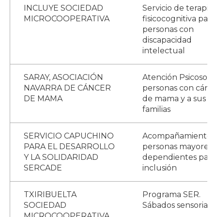
INCLUYE SOCIEDAD
Servicio de terapia
MICROCOOPERATIVA
fisicocognitiva para
personas con
discapacidad
intelectual
SARAY, ASOCIACIÓN
Atención Psicosocia
NAVARRA DE CÁNCER
personas con cánc
DE MAMA
de mama y a sus
familias
SERVICIO CAPUCHINO
Acompañamiento 
PARA EL DESARROLLO
personas mayores
Y LA SOLIDARIDAD
dependientes para
SERCADE
inclusión
TXIRIBUELTA
Programa SER.
SOCIEDAD
Sábados sensoriale
MICROCOOPERATIVA