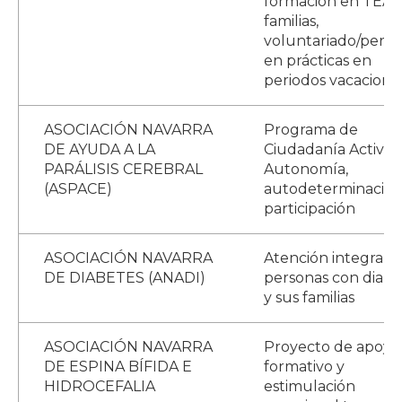
formación en TEA 
familias,
voluntariado/perso
en prácticas en
periodos vacaciona
ASOCIACIÓN NAVARRA
Programa de
DE AYUDA A LA
Ciudadanía Activa:
PARÁLISIS CEREBRAL
Autonomía,
(ASPACE)
autodeterminación
participación
ASOCIACIÓN NAVARRA
Atención integral a
DE DIABETES (ANADI)
personas con diabe
y sus familias
ASOCIACIÓN NAVARRA
Proyecto de apoyo
DE ESPINA BÍFIDA E
formativo y
HIDROCEFALIA
estimulación