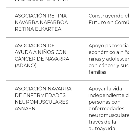
ASOCIACIÓN RETINA
Construyendo el
NAVARRA NAFARROA
Futuro en Común
RETINA ELKARTEA
ASOCIACIÓN DE
Apoyo psicosocial y
AYUDA A NIÑOS CON
económico a niños,
CÁNCER DE NAVARRA
niñas y adolescent
(ADANO)
con cáncer y sus
familias
ASOCIACIÓN NAVARRA
Apoyar la vida
DE ENFERMEDADES
independiente de l
NEUROMUSCULARES
personas con
ASNAEN
enfermedades
neuromusculares 
través de la
autoayuda