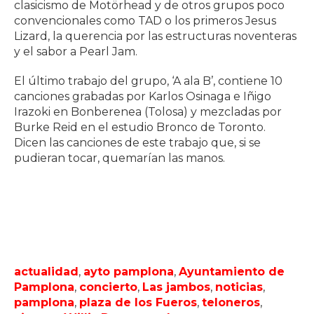
clasicismo de Motörhead y de otros grupos poco
convencionales como TAD o los primeros Jesus
Lizard, la querencia por las estructuras noventeras
y el sabor a Pearl Jam.
El último trabajo del grupo, ‘A ala B’, contiene 10
canciones grabadas por Karlos Osinaga e Iñigo
Irazoki en Bonberenea (Tolosa) y mezcladas por
Burke Reid en el estudio Bronco de Toronto.
Dicen las canciones de este trabajo que, si se
pudieran tocar, quemarían las manos.
actualidad
,
ayto pamplona
,
Ayuntamiento de
Pamplona
,
concierto
,
Las jambos
,
noticias
,
pamplona
,
plaza de los Fueros
,
teloneros
,