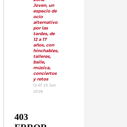
Joven, un
espacio de
ocio
alternativo
por las
tardes, de
12 a 17
años, con
hinchables,
talleres,
baile,
música,
conciertos
y retos
12:47
23 Jun
2026