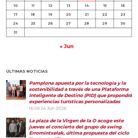
10
11
12
13
14
15
16
17
18
19
20
21
22
23
24
25
26
27
28
29
30
31
« Jun
ÚLTIMAS NOTICIAS
Pamplona apuesta por la tecnología y la
sostenibilidad a través de una Plataforma
Inteligente de Destino (PID) que propondrá
experiencias turísticas personalizadas
16:06
24 Jun 2026
La plaza de la Virgen de la O acoge este
jueves el concierto del grupo de swing
Erromintxelak, última propuesta del ciclo