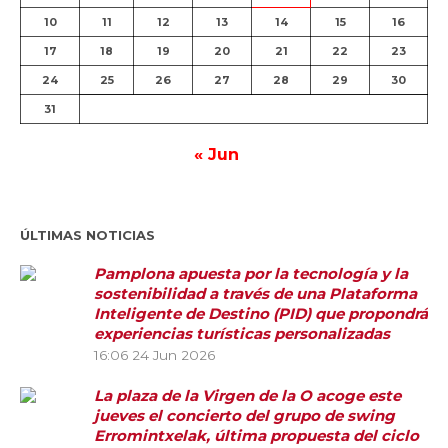
10
11
12
13
14
15
16
17
18
19
20
21
22
23
24
25
26
27
28
29
30
31
« Jun
ÚLTIMAS NOTICIAS
Pamplona apuesta por la tecnología y la
sostenibilidad a través de una Plataforma
Inteligente de Destino (PID) que propondrá
experiencias turísticas personalizadas
16:06
24 Jun 2026
La plaza de la Virgen de la O acoge este
jueves el concierto del grupo de swing
Erromintxelak, última propuesta del ciclo