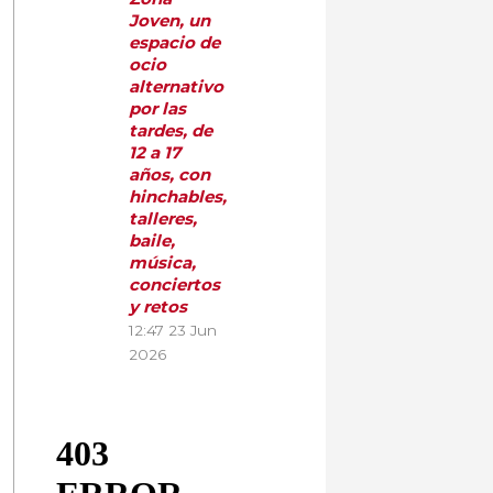
Joven, un
espacio de
ocio
alternativo
por las
tardes, de
12 a 17
años, con
hinchables,
talleres,
baile,
música,
conciertos
y retos
12:47
23 Jun
2026