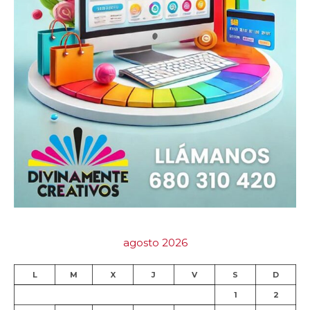
agosto 2026
L
M
X
J
V
S
D
1
2