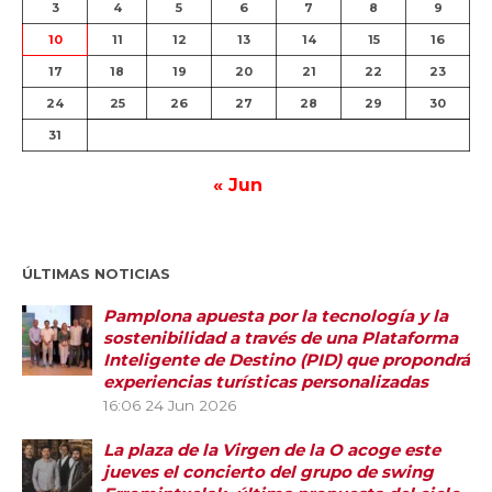
3
4
5
6
7
8
9
10
11
12
13
14
15
16
17
18
19
20
21
22
23
24
25
26
27
28
29
30
31
« Jun
ÚLTIMAS NOTICIAS
Pamplona apuesta por la tecnología y la
sostenibilidad a través de una Plataforma
Inteligente de Destino (PID) que propondrá
experiencias turísticas personalizadas
16:06
24 Jun 2026
La plaza de la Virgen de la O acoge este
jueves el concierto del grupo de swing