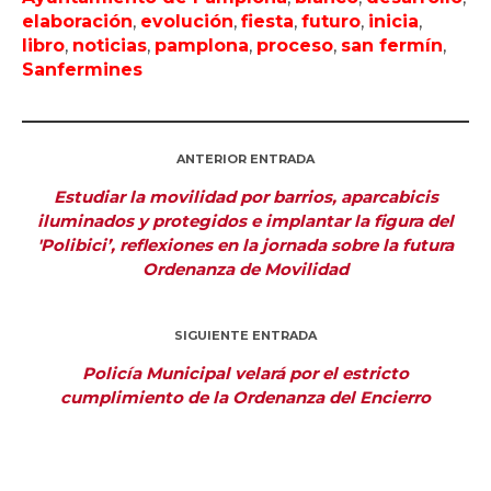
elaboración
,
evolución
,
fiesta
,
futuro
,
inicia
,
libro
,
noticias
,
pamplona
,
proceso
,
san fermín
,
Sanfermines
ANTERIOR ENTRADA
Estudiar la movilidad por barrios, aparcabicis
iluminados y protegidos e implantar la figura del
'Polibici’, reflexiones en la jornada sobre la futura
Ordenanza de Movilidad
SIGUIENTE ENTRADA
Policía Municipal velará por el estricto
cumplimiento de la Ordenanza del Encierro