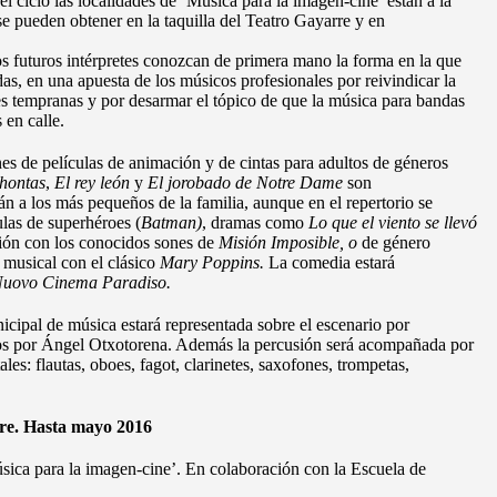
el ciclo las localidades de ‘Música para la imagen-cine’ están a la
se pueden obtener en la taquilla del Teatro Gayarre y en
os futuros intérpretes conozcan de primera mano la forma en la que
as, en una apuesta de los músicos profesionales por reivindicar la
s tempranas y por desarmar el tópico de que la música para bandas
 en calle.
s de películas de animación y de cintas para adultos de géneros
hontas
,
El rey león
y
El jorobado de Notre Dame
son
 a los más pequeños de la familia, aunque en el repertorio se
las de superhéroes (
Batman)
, dramas como
Lo que el viento se llevó
ción con los conocidos sones de
Misión Imposible, o
de género
musical con el clásico
Mary Poppins.
La comedia estará
uovo Cinema Paradiso.
cipal de música estará representada sobre el escenario por
dos por Ángel Otxotorena. Además la percusión será acompañada por
es: flautas, oboes, fagot, clarinetes, saxofones, trompetas,
re. Hasta mayo 2016
úsica para la imagen-cine’. En colaboración con la Escuela de