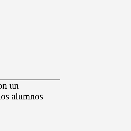
on un
los alumnos