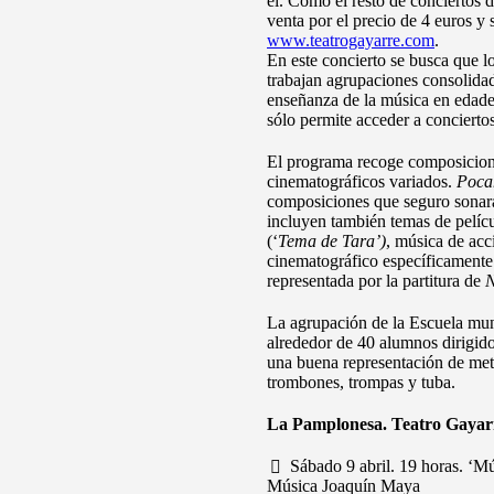
el. Como el resto de conciertos d
venta por el precio de 4 euros y 
www.teatrogayarre.com
.
En este concierto se busca que l
trabajan agrupaciones consolidad
enseñanza de la música en edade
sólo permite acceder a conciertos
El programa recoge composicione
cinematográficos variados.
Poca
composiciones que seguro sonarán
incluyen también temas de pelícu
(‘
Tema de Tara’)
, música de ac
cinematográfico específicamente 
representada por la partitura de
N
La agrupación de la Escuela muni
alrededor de 40 alumnos dirigi
una buena representación de metal
trombones, trompas y tuba.
La Pamplonesa. Teatro Gayar
Sábado 9 abril. 19 horas. ‘M
Música Joaquín Maya