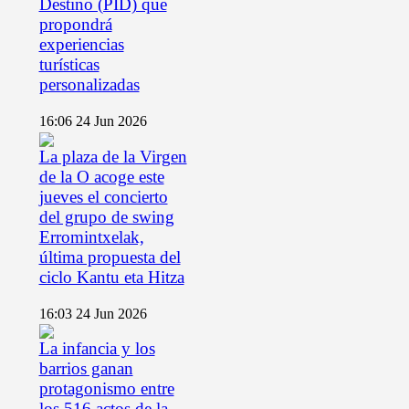
Destino (PID) que
propondrá
experiencias
turísticas
personalizadas
16:06
24 Jun 2026
La plaza de la Virgen
de la O acoge este
jueves el concierto
del grupo de swing
Erromintxelak,
última propuesta del
ciclo Kantu eta Hitza
16:03
24 Jun 2026
La infancia y los
barrios ganan
protagonismo entre
los 516 actos de la