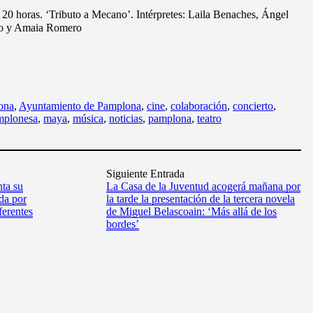
 20 horas. ‘Tributo a Mecano’. Intérpretes: Laila Benaches, Ángel
Erro y Amaia Romero
ona
,
Ayuntamiento de Pamplona
,
cine
,
colaboración
,
concierto
,
mplonesa
,
maya
,
música
,
noticias
,
pamplona
,
teatro
Siguiente Entrada
nta su
La Casa de la Juventud acogerá mañana por
da por
la tarde la presentación de la tercera novela
ferentes
de Miguel Belascoain: ‘Más allá de los
bordes’