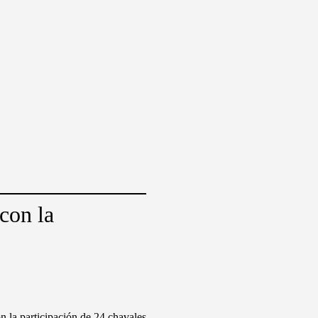
 con la
on la participación de 24 chavales