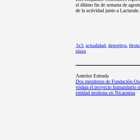
el último fin de semana de agost
de la actividad junto a Lacturale.
3x3
,
actualidad
,
deportiva
,
fiesta
plaza
Anterior Entrada
Dos monitoras de Fundación Os
visitan el proyecto humanitario q
entidad gestiona en Nicaragua