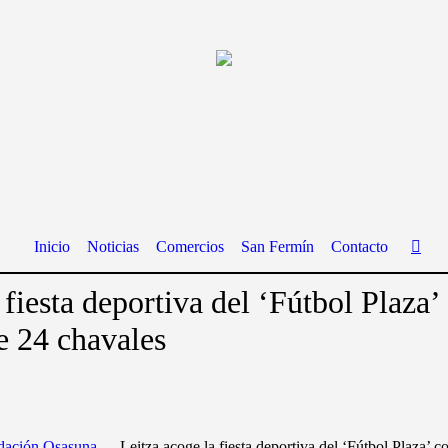
Inicio
Noticias
Comercios
San Fermín
Contacto
 fiesta deportiva del ‘Fútbol Plaza’
e 24 chavales
dación Osasuna
Leitza acoge la fiesta deportiva del ‘Fútbol Plaza’ c