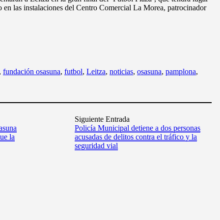
o en las instalaciones del Centro Comercial La Morea, patrocinador
,
fundación osasuna
,
futbol
,
Leitza
,
noticias
,
osasuna
,
pamplona
,
Siguiente Entrada
asuna
Policía Municipal detiene a dos personas
ue la
acusadas de delitos contra el tráfico y la
seguridad vial