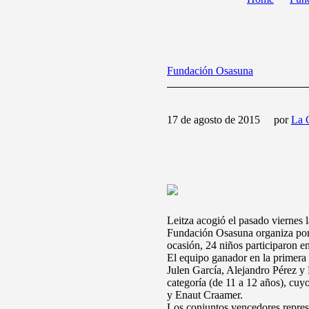
Fundación Osasuna
17 de agosto de 2015
por
La 
Leitza acogió el pasado viernes l
Fundación Osasuna organiza por 
ocasión, 24 niños participaron e
El equipo ganador en la primera 
Julen García, Alejandro Pérez y 
categoría (de 11 a 12 años), cu
y Enaut Craamer.
Los conjuntos vencedores represen