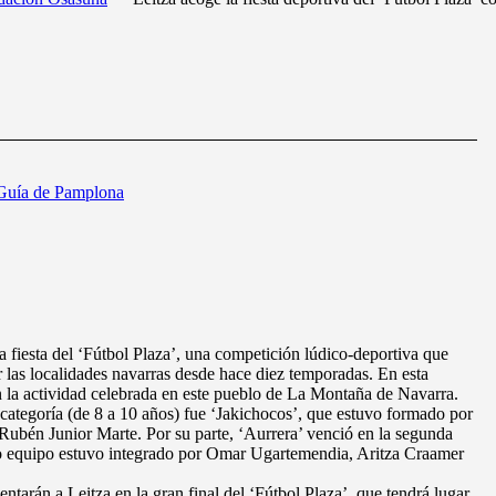
Guía de Pamplona
a fiesta del ‘Fútbol Plaza’, una competición lúdico-deportiva que
las localidades navarras desde hace diez temporadas. En esta
n la actividad celebrada en este pueblo de La Montaña de Navarra.
categoría (de 8 a 10 años) fue ‘Jakichocos’, que estuvo formado por
Rubén Junior Marte. Por su parte, ‘Aurrera’ venció en la segunda
yo equipo estuvo integrado por Omar Ugartemendia, Aritza Craamer
tarán a Leitza en la gran final del ‘Fútbol Plaza’, que tendrá lugar