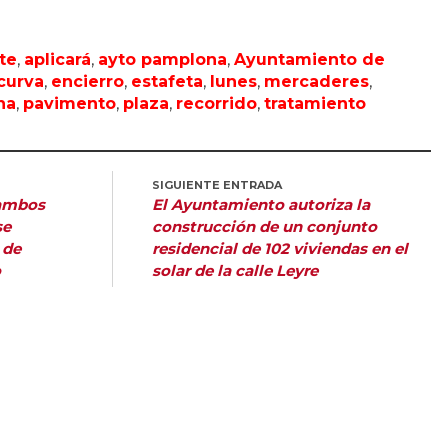
te
,
aplicará
,
ayto pamplona
,
Ayuntamiento de
curva
,
encierro
,
estafeta
,
lunes
,
mercaderes
,
na
,
pavimento
,
plaza
,
recorrido
,
tratamiento
SIGUIENTE ENTRADA
 ambos
El Ayuntamiento autoriza la
se
construcción de un conjunto
 de
residencial de 102 viviendas en el
o
solar de la calle Leyre