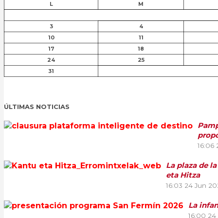
L
M
3
4
10
11
17
18
24
25
31
ÚLTIMAS NOTICIAS
Pampl
propo
16:06
La plaza de l
eta Hitza
16:03
24 Jun 20
La infa
16:00
24