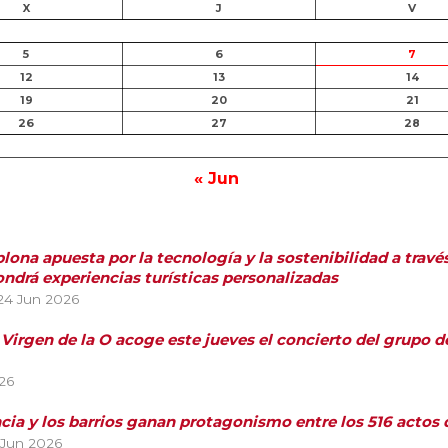
X
J
V
5
6
7
12
13
14
19
20
21
26
27
28
« Jun
ona apuesta por la tecnología y la sostenibilidad a travé
ndrá experiencias turísticas personalizadas
24 Jun 2026
a Virgen de la O acoge este jueves el concierto del grupo 
26
ncia y los barrios ganan protagonismo entre los 516 acto
 Jun 2026