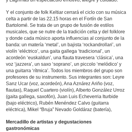
Y el conjunto de folk Keltiar cerrará el ciclo con su música
celta a partir de las 22.15 horas en el Fortín de San
Bartolomé. Se trata de un grupo de fusión de estilos
musicales, que se nutre de la tradición celta y del folklore
y donde cada músico aporta influencias al conjunto de la
banda: un matería ‘metal’, un bajista ‘rockandrollari’, un
violín ‘eléctrico’, una gaita gallega ‘tradicional’, un
acordeón ‘euskaldun’, una flauta travesera ‘clásica’, una
voz ‘jazzera’, un saxo ‘soprano’, un piccolo ‘melódico’ y
una guitarra ‘rítmica’. Todos los miembros del grupo son
profesores de su instrumento. Sus integrantes son: Leyre
Sanz Ucar (voz, acordeón), Ana Aznárez Ariño (voz,
flautas), Raquel Cuartero (violín), Alberto González Urroz
(gaita gallega, saxofón), Juan Luis Echeverria Iturbide
(bajo eléctrico), Rubén Menéndez Calvo (guitarra
eléctrica), Mikel “Bruja” Nevado Goldáraz (batería),
Mercadillo de artistas y degustaciones
gastronómicas