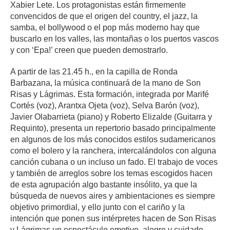
Xabier Lete. Los protagonistas están firmemente
convencidos de que el origen del country, el jazz, la
samba, el bollywood o el pop más moderno hay que
buscarlo en los valles, las montañas o los puertos vascos
y con ‘Epa!’ creen que pueden demostrarlo.
A partir de las 21.45 h., en la capilla de Ronda
Barbazana, la música continuará de la mano de Son
Risas y Lágrimas. Esta formación, integrada por Marifé
Cortés (voz), Arantxa Ojeta (voz), Selva Barón (voz),
Javier Olabarrieta (piano) y Roberto Elizalde (Guitarra y
Requinto), presenta un repertorio basado principalmente
en algunos de los más conocidos estilos sudamericanos
como el bolero y la ranchera, intercalándolos con alguna
canción cubana o un incluso un fado. El trabajo de voces
y también de arreglos sobre los temas escogidos hacen
de esta agrupación algo bastante insólito, ya que la
búsqueda de nuevos aires y ambientaciones es siempre
objetivo primordial, y ello junto con el cariño y la
intención que ponen sus intérpretes hacen de Son Risas
y Lágrimas un espectáculo emotivo, alegre y cuidado.