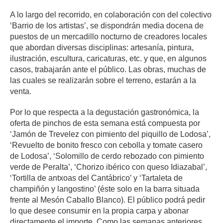
A lo largo del recorrido, en colaboración con del colectivo
‘Barrio de los artistas’, se dispondrán media docena de
puestos de un mercadillo nocturno de creadores locales
que abordan diversas disciplinas: artesanía, pintura,
ilustración, escultura, caricaturas, etc. y que, en algunos
casos, trabajarán ante el público. Las obras, muchas de
las cuales se realizarán sobre el terreno, estarán a la
venta.
Por lo que respecta a la degustación gastronómica, la
oferta de pinchos de esta semana está compuesta por
‘Jamón de Trevelez con pimiento del piquillo de Lodosa’,
‘Revuelto de bonito fresco con cebolla y tomate casero
de Lodosa’, ‘Solomillo de cerdo rebozado con pimiento
verde de Peralta’, ‘Chorizo ibérico con queso Idiazabal’,
‘Tortilla de antxoas del Cantábrico’ y ‘Tartaleta de
champiñón y langostino’ (éste solo en la barra situada
frente al Mesón Caballo Blanco). El público podrá pedir
lo que desee consumir en la propia carpa y abonar
directamente el importe. Como las semanas anteriores