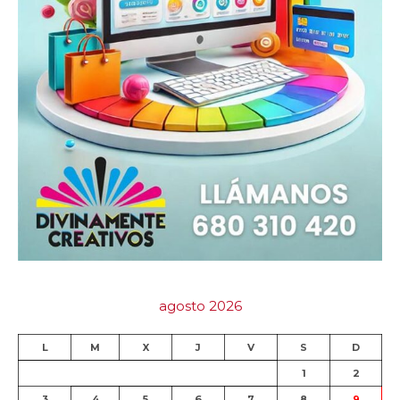
agosto 2026
L
M
X
J
V
S
D
1
2
3
4
5
6
7
8
9