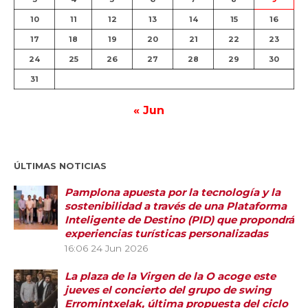
10
11
12
13
14
15
16
17
18
19
20
21
22
23
24
25
26
27
28
29
30
31
« Jun
ÚLTIMAS NOTICIAS
Pamplona apuesta por la tecnología y la
sostenibilidad a través de una Plataforma
Inteligente de Destino (PID) que propondrá
experiencias turísticas personalizadas
16:06
24 Jun 2026
La plaza de la Virgen de la O acoge este
jueves el concierto del grupo de swing
Erromintxelak, última propuesta del ciclo