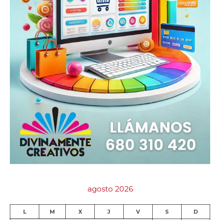
agosto 2026
L
M
X
J
V
S
D