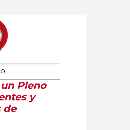
 un Pleno
entes y
s de