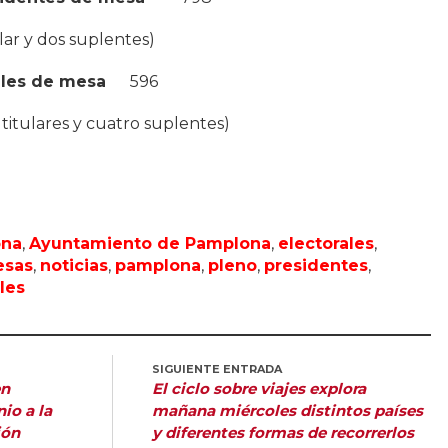
lar y dos suplentes)
ales de mesa
596
titulares y cuatro suplentes)
ona
,
Ayuntamiento de Pamplona
,
electorales
,
sas
,
noticias
,
pamplona
,
pleno
,
presidentes
,
les
SIGUIENTE ENTRADA
en
El ciclo sobre viajes explora
io a la
mañana miércoles distintos países
ión
y diferentes formas de recorrerlos