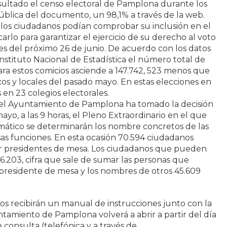
sultado el censo electoral de Pamplona durante los
ública del documento, un 98,1% a través de la web.
o los ciudadanos podían comprobar su inclusión en el
icarlo para garantizar el ejercicio de su derecho al voto
es del próximo 26 de junio. De acuerdo con los datos
Instituto Nacional de Estadística el número total de
ra estos comicios asciende a 147.742, 523 menos que
os y locales del pasado mayo. En estas elecciones en
 en 23 colegios electorales.
del Ayuntamiento de Pamplona ha tomado la decisión
mayo, a las 9 horas, el Pleno Extraordinario en el que
mático se determinarán los nombre concretos de las
as funciones. En esta ocasión 70.594 ciudadanos
ser presidentes de mesa. Los ciudadanos que pueden
16.203, cifra que sale de sumar las personas que
 presidente de mesa y los nombres de otros 45.609
os recibirán un manual de instrucciones junto con la
yuntamiento de Pamplona volverá a abrir a partir del día
 consulta (telefónica y a través de