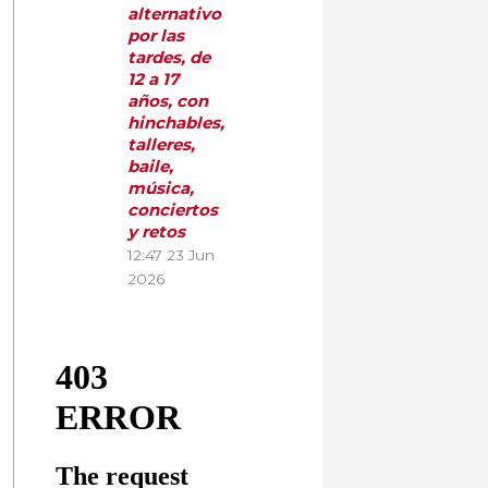
alternativo
por las
tardes, de
12 a 17
años, con
hinchables,
talleres,
baile,
música,
conciertos
y retos
12:47
23 Jun
2026