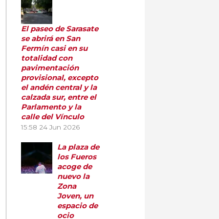
El paseo de Sarasate
se abrirá en San
Fermín casi en su
totalidad con
pavimentación
provisional, excepto
el andén central y la
calzada sur, entre el
Parlamento y la
calle del Vínculo
15:58
24 Jun 2026
La plaza de
los Fueros
acoge de
nuevo la
Zona
Joven, un
espacio de
ocio