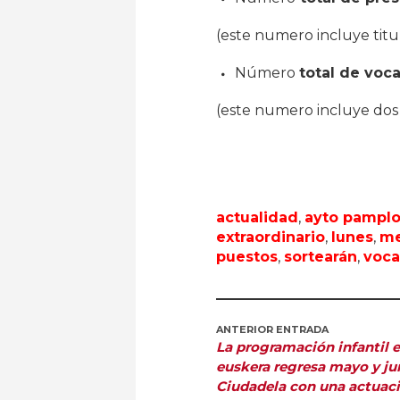
(este numero incluye titu
Número
total de voc
(este numero incluye dos 
actualidad
,
ayto pampl
extraordinario
,
lunes
,
me
puestos
,
sortearán
,
voca
ANTERIOR ENTRADA
La programación infantil 
euskera regresa mayo y jun
Ciudadela con una actuac