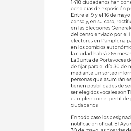
1.418 ciudadanos han con
ocho días de exposición p
Entre el 9 y el 16 de may
censo y, en su caso, rectif
en las Elecciones General
del censo enviado por el 
electores en Pamplona pa
en los comicios autonómic
la ciudad habrá 266 mesas
La Junta de Portavoces 
de fijar para el día 30 de 
mediante un sorteo infor
personas que asumirán es
tienen posibilidades de 
ser elegidos vocales son 1
cumplen con el perfil de
ciudadanos.
En todo caso los designad
notificación oficial. El A
30 de mayo las dos vías de